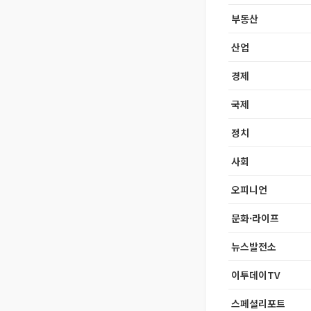
부동산
산업
경제
국제
정치
사회
오피니언
문화·라이프
뉴스발전소
이투데이TV
스페셜리포트