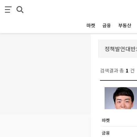
마켓
금융
부동산
검색결과 총
1
건
마켓
금융