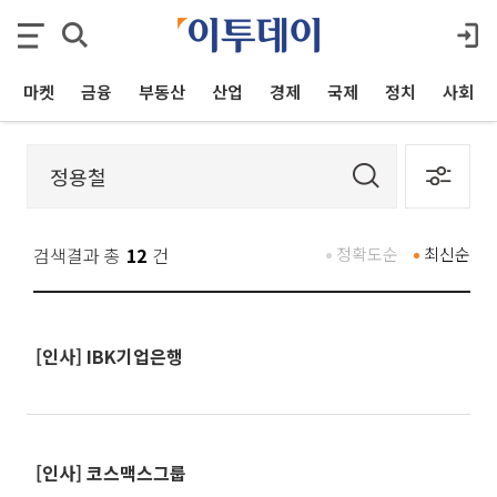
마켓
금융
부동산
산업
경제
국제
정치
사회
검색결과 총
12
건
정확도순
최신순
[인사] IBK기업은행
[인사] 코스맥스그룹