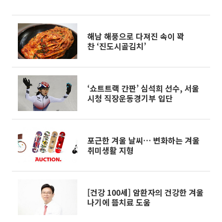
해남 해풍으로 다져진 속이 꽉
찬 ‘진도시골김치’
‘쇼트트랙 간판’ 심석희 선수, 서울
시청 직장운동경기부 입단
포근한 겨울 날씨… 변화하는 겨울
취미생활 지형
[건강 100세] 암환자의 건강한 겨울
나기에 뜸치료 도움