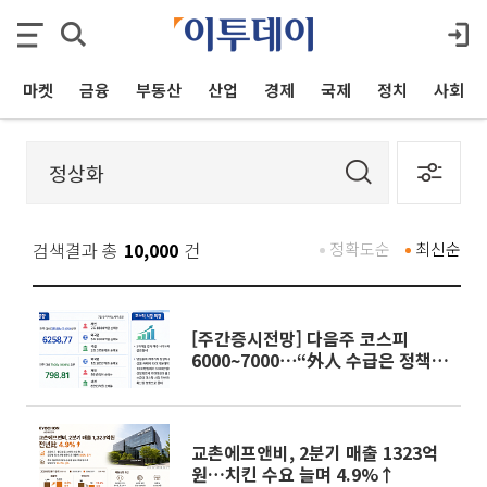
마켓
금융
부동산
산업
경제
국제
정치
사회
검색결과 총
10,000
건
정확도순
최신순
[주간증시전망] 다음주 코스피
6000~7000⋯“外人 수급은 정책이
변수”
교촌에프앤비, 2분기 매출 1323억
원…치킨 수요 늘며 4.9%↑