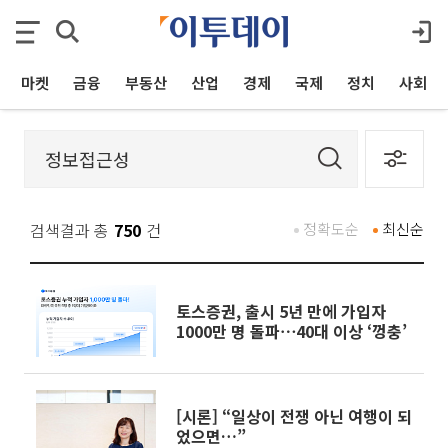
마켓
금융
부동산
산업
경제
국제
정치
사회
검색결과 총
750
건
정확도순
최신순
토스증권, 출시 5년 만에 가입자
1000만 명 돌파⋯40대 이상 ‘껑충’
[시론] “일상이 전쟁 아닌 여행이 되
었으면…”