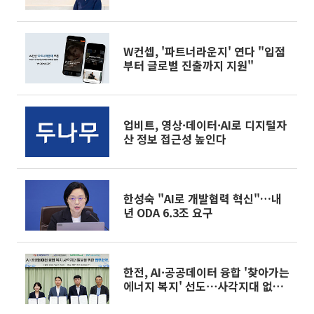
W컨셉, '파트너라운지' 연다 "입점
부터 글로벌 진출까지 지원"
업비트, 영상·데이터·AI로 디지털자
산 정보 접근성 높인다
한성숙 "AI로 개발협력 혁신"…내
년 ODA 6.3조 요구
한전, AI·공공데이터 융합 '찾아가는
에너지 복지' 선도⋯사각지대 없앤
다