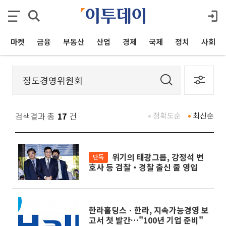
마켓
금융
부동산
산업
경제
국제
정치
사회
검색결과 총
17
건
정확도순
최신순
위기의 태광그룹, 강정석 변
단독
호사 등 검찰‧경찰 출신 줄 영입
한라홀딩스ㆍ한라, 지속가능경영 보
고서 첫 발간…"100년 기업 준비"