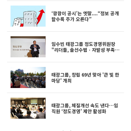
‘깜깜이 공시’는 옛말....“정보 공개
할수록 주가 오른다”
임수빈 태광그룹 정도경영위원장
"리더들, 솔선수범ㆍ자발성 부족"
일갈
태광그룹, 창립 69년 맞아 '큰 빛 한
마당' 개최
태광그룹, 체질개선 속도 낸다…임
직원 ‘정도경영’ 제안 활성화