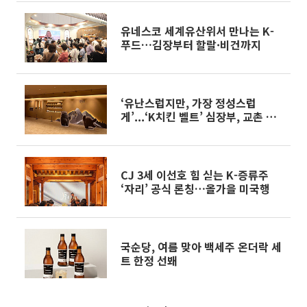
유네스코 세계유산위서 만나는 K-
푸드…김장부터 할랄·비건까지
‘유난스럽지만, 가장 정성스럽
게’...‘K치킨 벨트’ 심장부, 교촌 오
산교육원[가보니]
CJ 3세 이선호 힘 싣는 K-증류주
‘자리’ 공식 론칭…올가을 미국행
국순당, 여름 맞아 백세주 온더락 세
트 한정 선봬