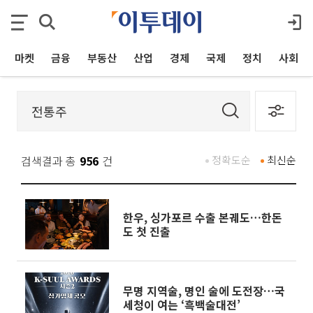
마켓
금융
부동산
산업
경제
국제
정치
사회
검색결과 총
956
건
정확도순
최신순
한우, 싱가포르 수출 본궤도…한돈
도 첫 진출
무명 지역술, 명인 술에 도전장…국
세청이 여는 ‘흑백술대전’