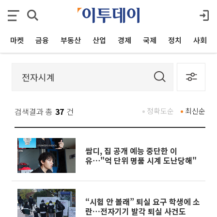
마켓
금융
부동산
산업
경제
국제
정치
사회
검색결과 총
37
건
정확도순
최신순
쌈디, 집 공개 예능 중단한 이
유⋯"억 단위 명품 시계 도난당해"
“시험 안 볼래” 퇴실 요구 학생에 소
란…전자기기 발각 퇴실 사건도