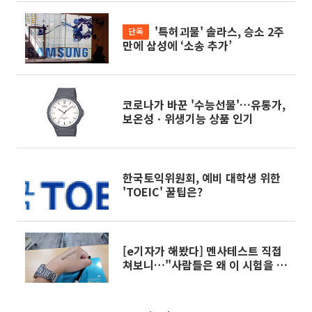
'특허괴물' 솔라스, 승소 2주
단독
만에 삼성에 ‘소송 추가’
코로나가 바꾼 '수능선물'…유통가,
보온성ㆍ위생기능 상품 인기
한국토익위원회, 예비 대학생 위한
'TOEIC' 꿀팁은?
[e기자가 해봤다] 멘사테스트 직접
쳐보니…"사람들은 왜 이 시험을 볼
까?"