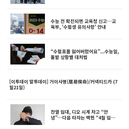
수능 전 확진되면 교육청 신고…교
육부, '수험생 유의사항' 안내
“수험표를 잃어버렸어요”...수능일,
돌발 상황별 대처법
[이투데이 말투데이] 거이사명(居易俟命)/커넥티드카 (7
월21일)
찬열 입대, 디오 시계 차고 “안
녕”…다음 타자는 백현 “4월 입대
한다”