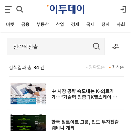
마켓
금융
부동산
산업
경제
국제
정치
사회
검색결과 총
34
건
정확도순
최신순
中 시장 공략 속도내는 K-의료기
기…“기술력 인증”[K헬스케어 中
공략]
한국 딜로이트 그룹, 인도 투자진출
웨비나 개최