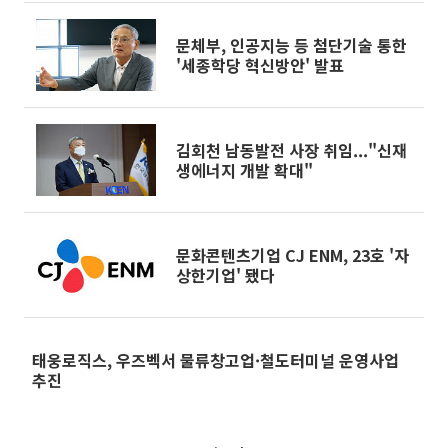
문체부, 인공지능 등 첨단기술 통한
'세종학당 혁신방안' 발표
김회천 남동발전 사장 취임..."신재
생에너지 개발 확대"
문화콘텐츠기업 CJ ENM, 23호 '자
상한기업' 됐다
태웅로직스, 우즈벡서 물류창고업·철도터미널 운영사업
추진