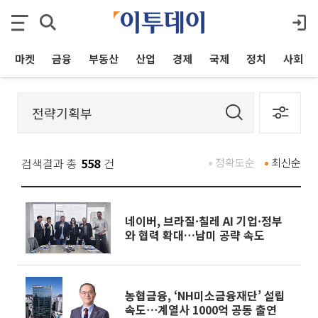
마켓
금융
부동산
산업
경제
국제
정치
사회
검색결과 총
558
건
정확도순
최신순
네이버, 브라질·칠레 AI 기업·정부
와 협력 확대…남미 공략 속도
농협금융, ‘NH미소금융재단’ 설립
속도⋯계열사 1000억 공동 출연