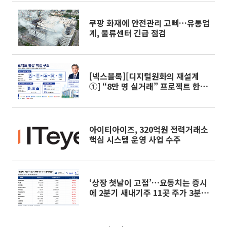
쿠팡 화재에 안전관리 고삐…유통업
계, 물류센터 긴급 점검
[넥스블록][디지털원화의 재설계
①] “8만 명 실거래” 프로젝트 한
강, 금융 인프라로 확장
아이티아이즈, 320억원 전력거래소
핵심 시스템 운영 사업 수주
‘상장 첫날이 고점’…요동치는 증시
에 2분기 새내기주 11곳 주가 3분의
1토막