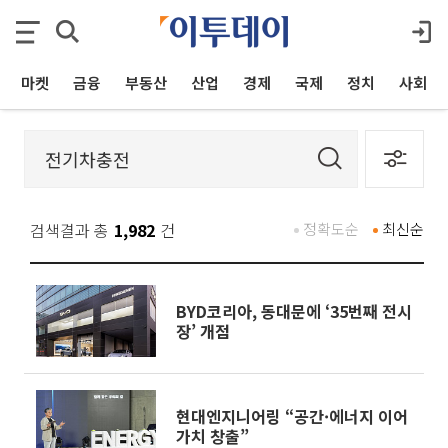
마켓
금융
부동산
산업
경제
국제
정치
사회
검색결과 총
1,982
건
정확도순
최신순
BYD코리아, 동대문에 ‘35번째 전시
장’ 개점
현대엔지니어링 “공간·에너지 이어
가치 창출”