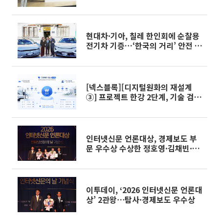
현대차·기아, 칠레 한인회에 순찰용
전기차 기증…‘한국의 거리’ 안전 지
원
[넥스블록][디지털원화의 재설계
③] 프로젝트 한강 2단계, 기술 검증
넘어 ‘실제 사업 구현’으로
인터넷신문 언론대상, 경제보도 부
문 우수상 수상한 정호영·김채빈·
조유정·서이원 [포토]
이투데이, ‘2026 인터넷신문 언론대
상’ 2관왕⋯탐사·경제보도 우수상