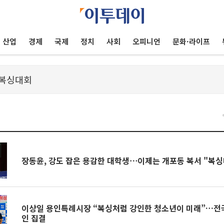
산업
경제
국제
정치
사회
오피니언
문화·라이프
장동윤, 강도 잡은 용감한 대학생⋯이제는 개포동 복서 "복
이상일 용인특례시장 “복싱처럼 강인한 청소년이 미래”…전
인 집결