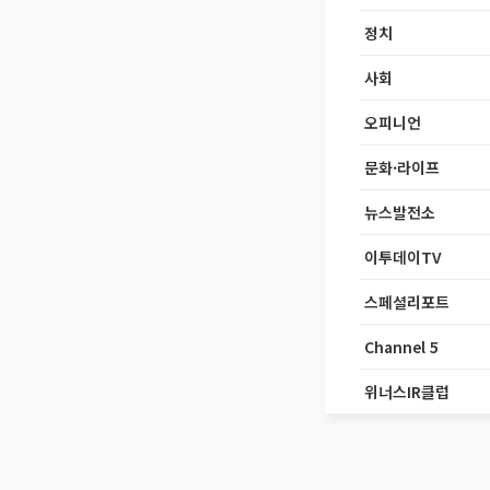
정치
사회
오피니언
문화·라이프
뉴스발전소
이투데이TV
스페셜리포트
Channel 5
위너스IR클럽