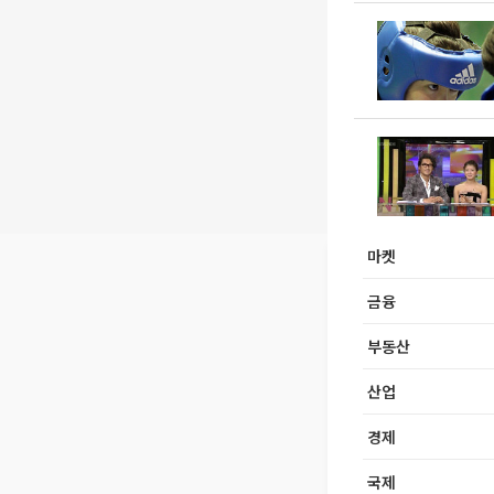
마켓
금융
부동산
산업
경제
국제