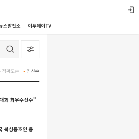
뉴스발전소
이투데이TV
정확도순
최신순
싱대회 최우수선수"
국 복싱동호인 용