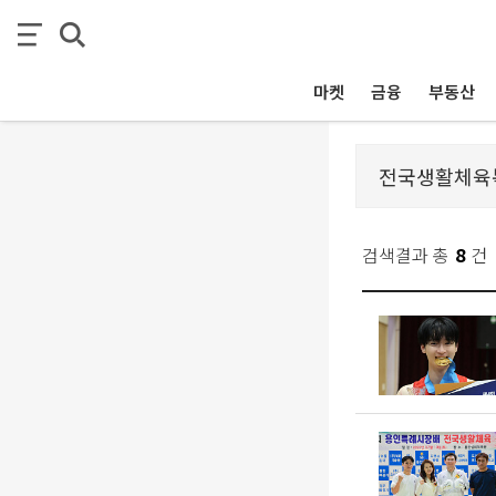
마켓
금융
부동산
검색결과 총
8
건