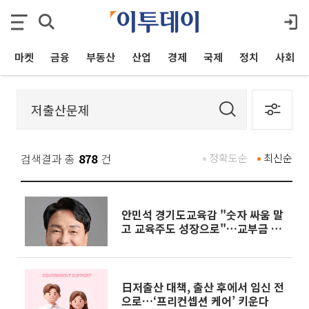
마켓
금융
부동산
산업
경제
국제
정치
사회
검색결과 총
878
건
정확도순
최신순
안민석 경기도교육감 "숫자 싸움 말
고 교육주도 성장으로"…교부금 축
소 논란 정면 제기
日저출산 대책, 출산 후에서 임신 전
으로…‘프리컨셉션 케어’ 키운다