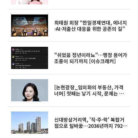
최태원 회장 “한일경제연대, 에너지
·AI·저출산 대응을 위한 공존의 길”
"쉬었음 청년이라뇨"…행정 용어가
조롱이 되기까지 [이슈크래커]
[논현광장_임미화의 부동산, 가격
너머] 첫째는 낳기 시작, 문제는 둘
째 낳을 집
신대방삼거리역, '직·주·락' 복합거
점으로 탈바꿈⋯2036년까지 792가
구 공급