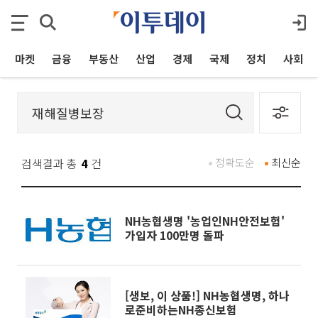
마켓
금융
부동산
산업
경제
국제
정치
사회
검색결과 총
4
건
정확도순
최신순
NH농협생명 '농업인NH안전보험'
가입자 100만명 돌파
[생보, 이 상품!] NH농협생명, 하나
로준비하는NH종신보험