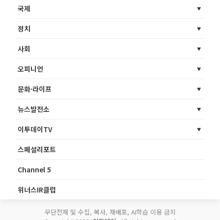
국제
정치
사회
오피니언
문화·라이프
뉴스발전소
이투데이TV
스페셜리포트
Channel 5
위너스IR클럽
무단전재 및 수집, 복사, 재배포, AI학습 이용 금지