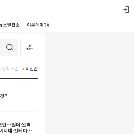
뉴스발전소
이투데이TV
정확도순
최신순
 것"
스크린…원더·완벽
소녀시대·컨테이