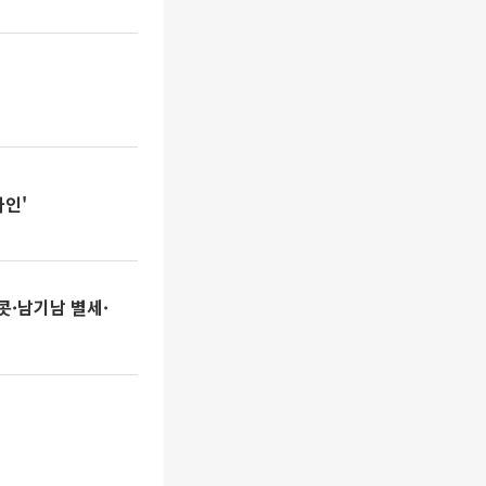
라인'
콧·남기남 별세·