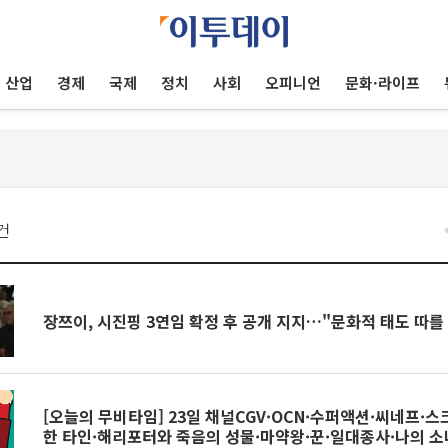
산업
경제
국제
정치
사회
오피니언
문화·라이프
건
장쯔이, 시진핑 3연임 확정 후 공개 지지…"문화적 태도 따를
[오늘의 무비타임] 23일 채널CGV·OCN·수퍼액션·씨네프·
한 타인·해리포터와 죽음의 성물·마약왕·꾼·일대종사·나의 