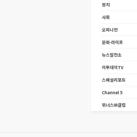
정치
사회
오피니언
문화·라이프
뉴스발전소
이투데이TV
스페셜리포트
Channel 5
위너스IR클럽