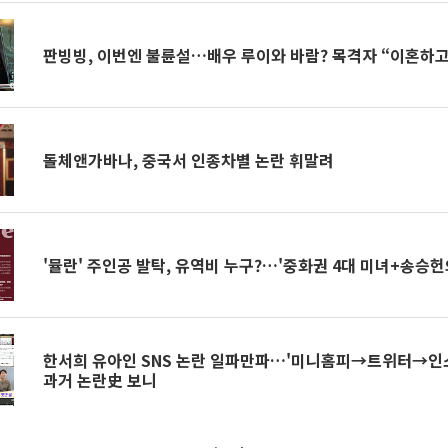
판빙빙, 이번엔 불륜설…배우 루이와 바람? 목격자 “이혼하고
돌체앤가바나, 중국서 인종차별 논란 휘말려
'뮬란' 주인공 발탁, 유역비 누구?…'중화권 4대 미녀+송승헌
한서희 유아인 SNS 논란 일파만파…'미니홈피→트위터→인
과거 논란史 보니