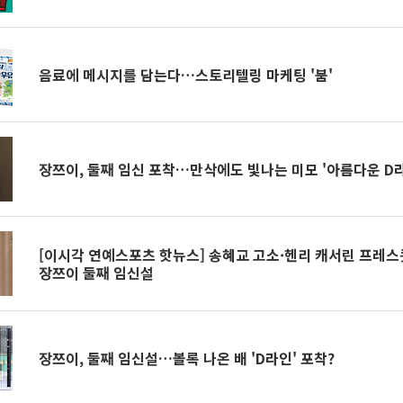
젼·명당 등
음료에 메시지를 담는다…스토리텔링 마케팅 '붐'
장쯔이, 둘째 임신 포착…만삭에도 빛나는 미모 '아름다운 D
[이시각 연예스포츠 핫뉴스] 송혜교 고소·헨리 캐서린 프레스
장쯔이 둘째 임신설
장쯔이, 둘째 임신설…볼록 나온 배 'D라인' 포착?