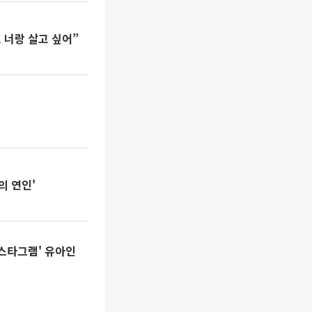
 너랑 살고 싶어”
의 연인'
스타그램' 유아인