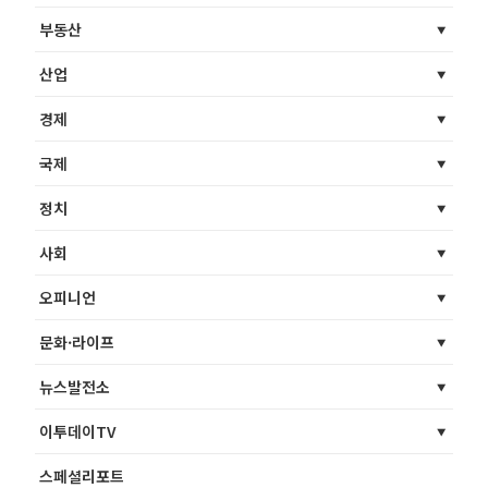
부동산
산업
경제
국제
정치
사회
오피니언
문화·라이프
뉴스발전소
이투데이TV
스페셜리포트