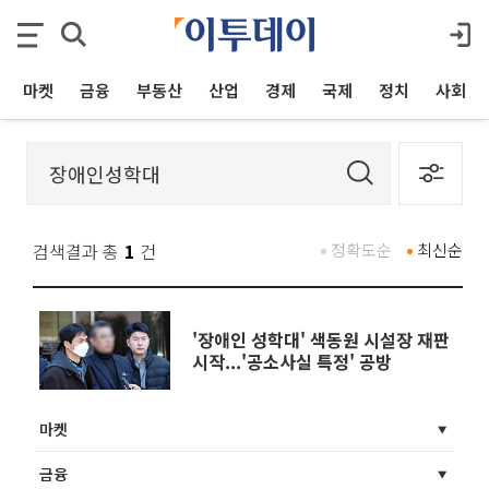
마켓
금융
부동산
산업
경제
국제
정치
사회
검색결과 총
1
건
정확도순
최신순
'장애인 성학대' 색동원 시설장 재판
시작...'공소사실 특정' 공방
마켓
금융