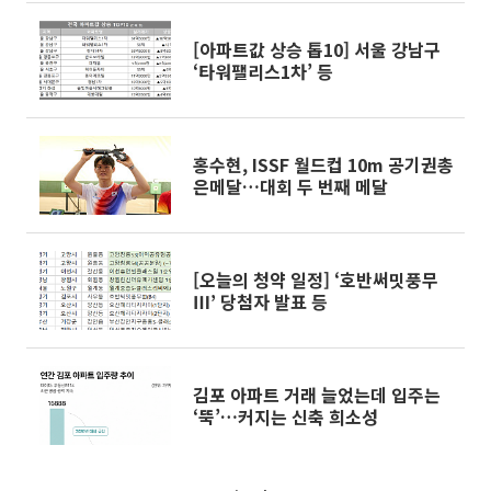
[아파트값 상승 톱10] 서울 강남구
‘타워팰리스1차’ 등
홍수현, ISSF 월드컵 10m 공기권총
은메달…대회 두 번째 메달
[오늘의 청약 일정] ‘호반써밋풍무
Ⅲ’ 당첨자 발표 등
김포 아파트 거래 늘었는데 입주는
‘뚝’…커지는 신축 희소성