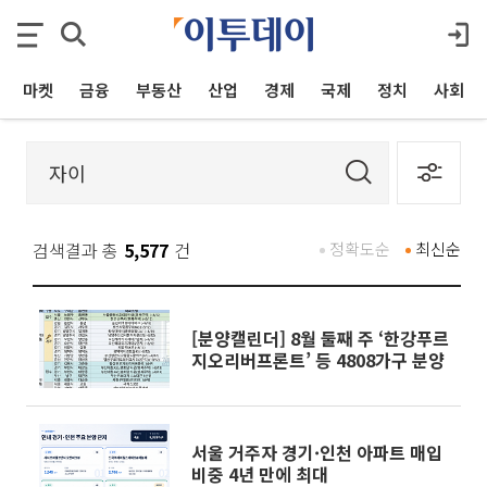
마켓
금융
부동산
산업
경제
국제
정치
사회
검색결과 총
5,577
건
정확도순
최신순
[분양캘린더] 8월 둘째 주 ‘한강푸르
지오리버프론트’ 등 4808가구 분양
서울 거주자 경기·인천 아파트 매입
비중 4년 만에 최대