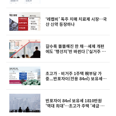
‘레켐비’ 독주 치매 치료제 시장…국
산 신약 등장하나
갈수록 똘똘해진 한 채…세제 개편
에도 ‘행선지’만 바뀐다 [‘실거주 중
심’ 세제개편 이후]
초고가ㆍ비거주 1주택 稅부담 가
중...반포자이(전용 84㎡) 보유세
55%↑ [2026 세제개편]
반포자이 84㎡ 보유세 1810만원
'역대 최대'…초고가 주택 '세금 폭
탄' 초읽기