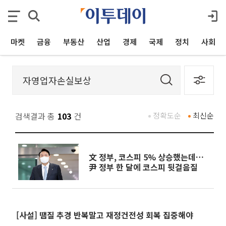
마켓
금융
부동산
산업
경제
국제
정치
사회
검색결과 총
103
건
정확도순
최신순
文 정부, 코스피 5% 상승했는데…
尹 정부 한 달에 코스피 뒷걸음질
[사설] 땜질 추경 반복말고 재정건전성 회복 집중해야