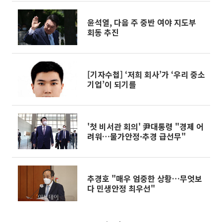
윤석열, 다음 주 중반 여야 지도부
회동 추진
[기자수첩] ‘저희 회사’가 ‘우리 중소
기업’이 되기를
'첫 비서관 회의' 尹대통령 "경제 어
려워…물가안정·추경 급선무"
추경호 "매우 엄중한 상황…무엇보
다 민생안정 최우선"