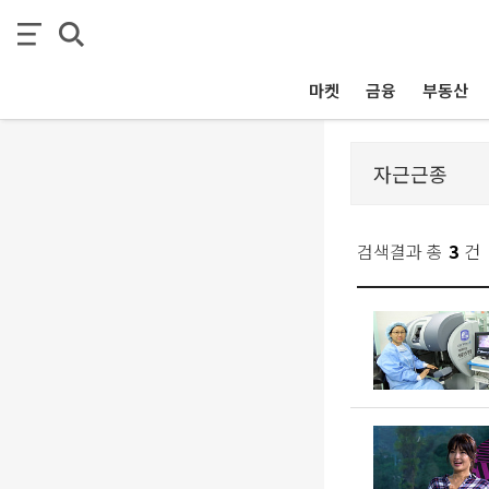
마켓
금융
부동산
검색결과 총
3
건