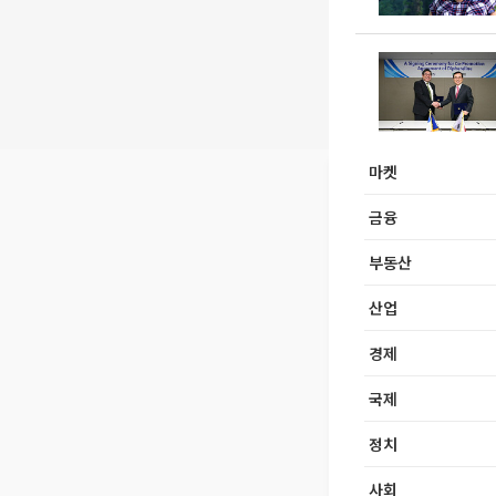
마켓
금융
부동산
산업
경제
국제
정치
사회