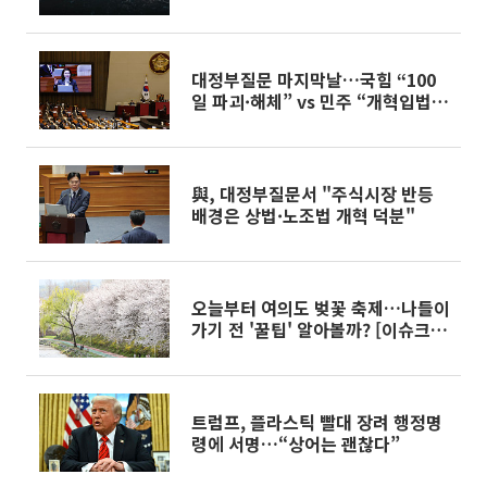
2026]
대정부질문 마지막날…국힘 “100
일 파괴·해체” vs 민주 “개혁입법
성과·신뢰 회복” [종합]
與, 대정부질문서 "주식시장 반등
배경은 상법·노조법 개혁 덕분"
오늘부터 여의도 벚꽃 축제…나들이
가기 전 '꿀팁' 알아볼까? [이슈크래
커]
트럼프, 플라스틱 빨대 장려 행정명
령에 서명…“상어는 괜찮다”