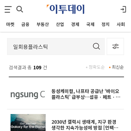
마켓
금융
부동산
산업
경제
국제
정치
사회
검색결과 총
109
건
정확도순
최신순
동성케미컬, 나프타 공급난 ‘바이오
플라스틱’ 급부상…섬유ㆍ페트ㆍ페
인트ㆍ화장품 등 활용 가능
2030년 갤럭시 생태계, 지구 환경
생각한 지속가능성에 방점 [언팩