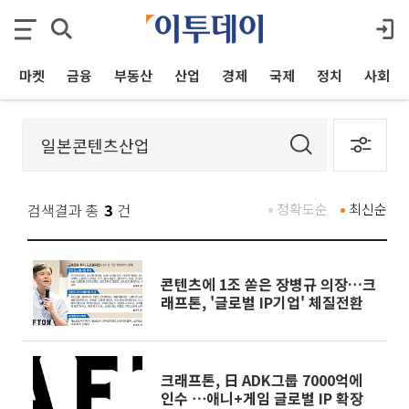
마켓
금융
부동산
산업
경제
국제
정치
사회
검색결과 총
3
건
정확도순
최신순
콘텐츠에 1조 쏟은 장병규 의장…크
래프톤, '글로벌 IP기업' 체질전환
크래프톤, 日 ADK그룹 7000억에
인수 ⋯애니+게임 글로벌 IP 확장