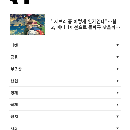
"지브리 풍 이렇게 인기인데"…웹
3, 애니메이션으로 돌파구 찾을까
[블록렌즈]
마켓
금융
부동산
산업
경제
국제
정치
사회