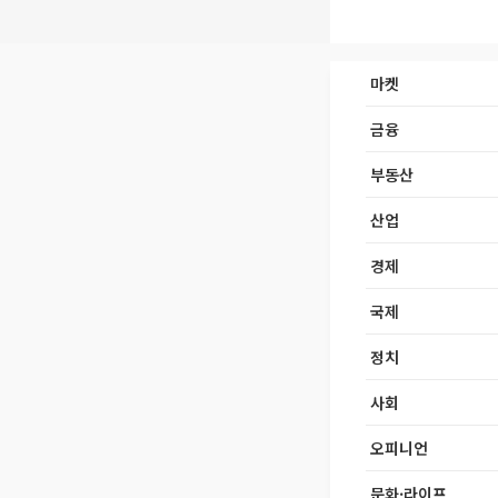
마켓
금융
부동산
산업
경제
국제
정치
사회
오피니언
문화·라이프