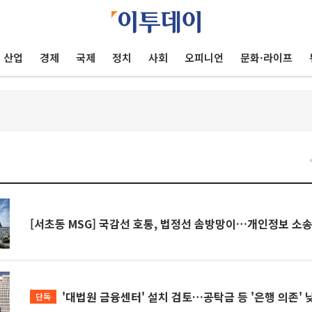
산업
경제
국제
정치
사회
오피니언
문화·라이프
건
[서초동 MSG] 국감선 호통, 법정선 솜방망이…개인정보 소송
'대법원 금융센터' 설치 검토…공탁금 등 '은행 의존' 
단독