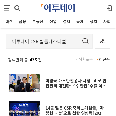
마켓
금융
부동산
산업
경제
국제
정치
사회
검색결과 총
425
건
정확도순
최신순
박경국 가스안전공사 사장 "AI로 안
전관리 대전환⋯'K-안전' 수출 이끌
것"
14돌 맞은 CSR 축제...기업들, '따
뜻한 나눔'으로 선한 영향력[2025