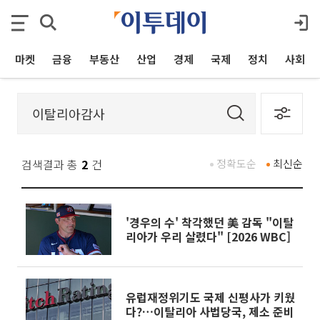
마켓
금융
부동산
산업
경제
국제
정치
사회
검색결과 총
2
건
정확도순
최신순
'경우의 수' 착각했던 美 감독 "이탈
리아가 우리 살렸다" [2026 WBC]
유럽재정위기도 국제 신평사가 키웠
다?…이탈리아 사법당국, 제소 준비