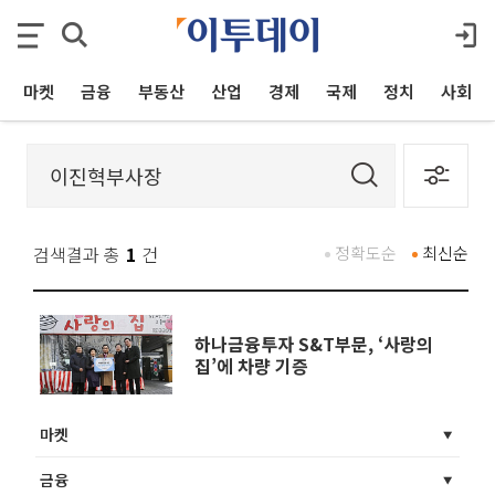
마켓
금융
부동산
산업
경제
국제
정치
사회
검색결과 총
1
건
정확도순
최신순
하나금융투자 S&T부문, ‘사랑의
집’에 차량 기증
마켓
금융