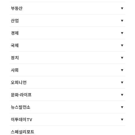
부동산
산업
경제
국제
정치
사회
오피니언
문화·라이프
뉴스발전소
이투데이TV
스페셜리포트