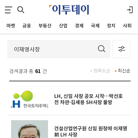
마켓
금융
부동산
산업
경제
국제
정치
사회
검색결과 총
61
건
정확도순
최신순
LH, 신임 사장 공모 시작…박선호
전 차관·김세용 SH사장 물망
건설산업연구원 신임 원장에 이재영
前 LH 사장