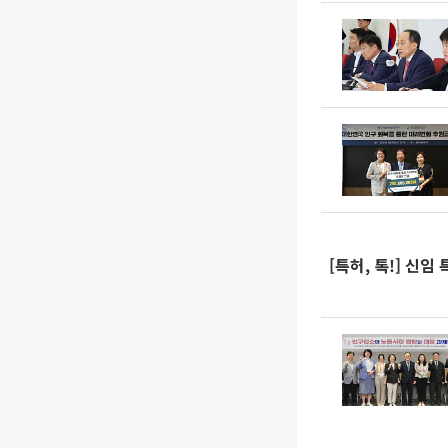
[특허, 톡!] 신