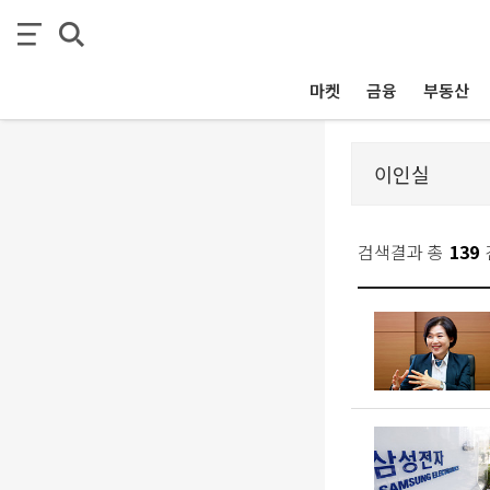
마켓
금융
부동산
검색결과 총
139