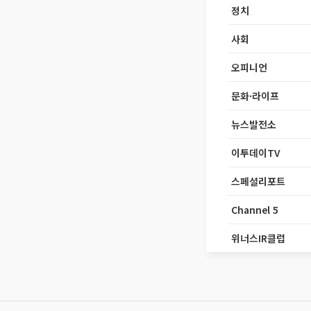
정치
사회
오피니언
문화·라이프
뉴스발전소
이투데이TV
스페셜리포트
Channel 5
위너스IR클럽