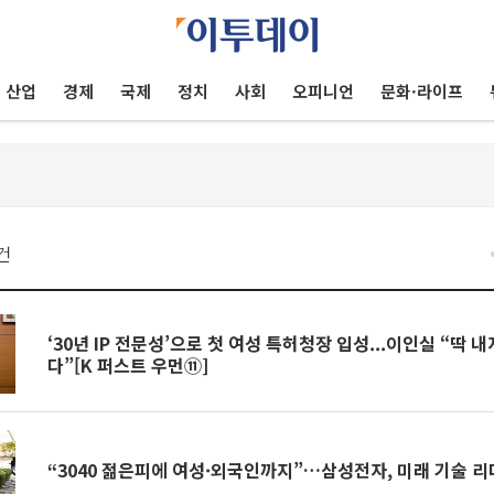
산업
경제
국제
정치
사회
오피니언
문화·라이프
건
‘30년 IP 전문성’으로 첫 여성 특허청장 입성...이인실 “딱 
다”[K 퍼스트 우먼⑪]
“3040 젊은피에 여성·외국인까지”…삼성전자, 미래 기술 리