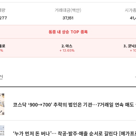
래량
거래대금(백만)
시가총
,277
37,151
41
동종 내 상승 TOP 종목
스플로
2. 야스
3. 코
5%
+ 13.65%
+ 1
건
코스닥 ‘900→700’ 추락의 범인은 기관⋯7거래일 연속 매도 
‘누가 먼저 돈 버나’… 착공·발주·매출 순서로 갈린다 [메가프