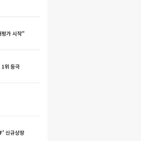
재평가 시작"
 1위 등극
대
F' 신규상장