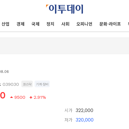
산업
경제
국제
정치
사회
오피니언
문화·라이프
08.06
스
039030
코스닥
기계·장비
00
9500
2.91%
시가
322,000
저가
320,000