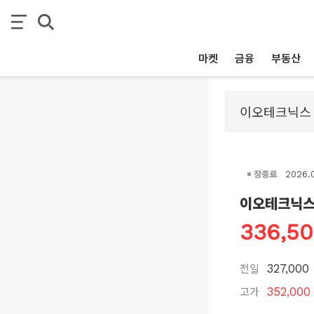
마켓
금융
부동산
장종료
2026.
이오테크닉
336,5
전일
327,000
고가
352,000