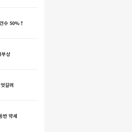
건수 50%↑
급부상
 엇갈려
 동반 약세