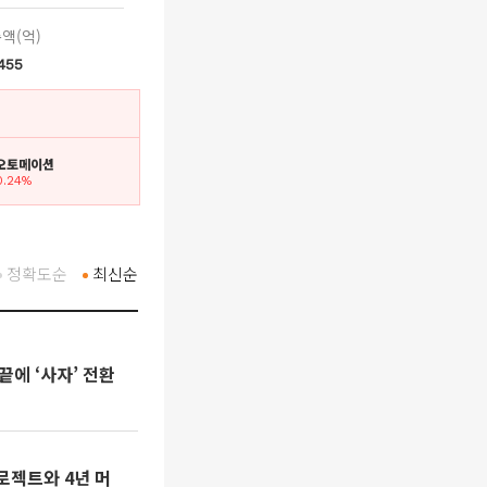
액(억)
,455
닉오토메이션
0.24%
정확도순
최신순
끝에 ‘사자’ 전환
로젝트와 4년 머