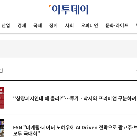
산업
경제
국제
정치
사회
오피니언
문화·라이프
건
“상장폐지인데 왜 올라?”⋯투기ㆍ착시와 프리미엄 구분하
FSN "마케팅·데이터 노하우에 AI Driven 전략으로 광고주
모두 극대화"