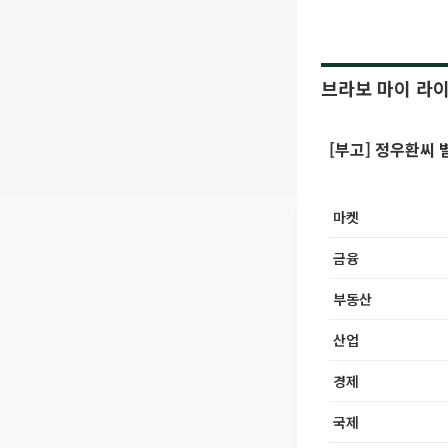
브라보 마이 라
[부고] 정우환씨 
마켓
금융
부동산
산업
경제
국제