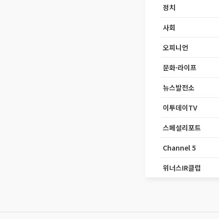
정치
사회
오피니언
문화·라이프
뉴스발전소
이투데이TV
스페셜리포트
Channel 5
위너스IR클럽