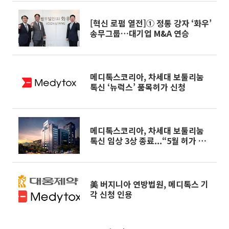
[혁신 로펌 열전]① 정통 강자 ‘화우’
송무그룹…대기업 M&A 연승
메디톡스코리아, 차세대 보툴리눔
톡신 ‘뉴럭스’ 품목허가 신청
메디톡스코리아, 차세대 보툴리눔
톡신 임상 3상 종료...“5월 허가 신
청”
美 버지니아 연방법원, 메디톡스 기
각 신청 인용