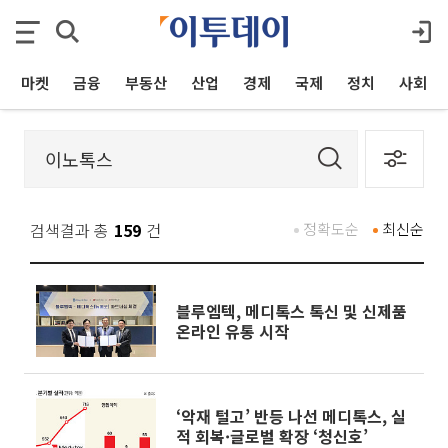
마켓
금융
부동산
산업
경제
국제
정치
사회
검색결과 총
159
건
정확도순
최신순
블루엠텍, 메디톡스 톡신 및 신제품
온라인 유통 시작
‘악재 털고’ 반등 나선 메디톡스, 실
적 회복·글로벌 확장 ‘청신호’