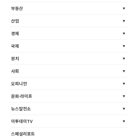
부동산
산업
경제
국제
정치
사회
오피니언
문화·라이프
뉴스발전소
이투데이TV
스페셜리포트