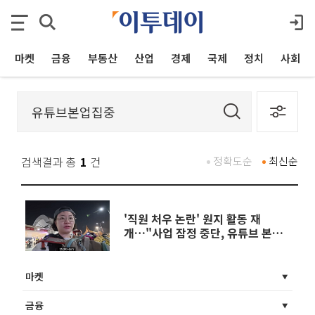
마켓
금융
부동산
산업
경제
국제
정치
사회
검색결과 총
1
건
정확도순
최신순
'직원 처우 논란' 원지 활동 재
개…"사업 잠정 중단, 유튜브 본업
집중"
마켓
금융