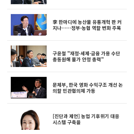
화 [종합]
李 한마디에 농산물 유통개혁 판 커
지나……정부·농협 역할 변화 주목
구윤철 "재정·세제·금융 가용 수단
총동원해 물가 안정 총력"
문체부, 한국 영화 수익구조 개선 논
의할 민관협의체 가동
[진단과 제언] 농업 기후위기 대응
시스템 구축을