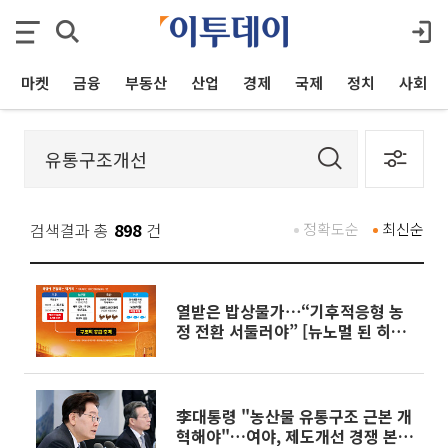
마켓
금융
부동산
산업
경제
국제
정치
사회
검색결과 총
898
건
정확도순
최신순
열받은 밥상물가⋯“기후적응형 농
정 전환 서둘러야” [뉴노멀 된 히트
플레이션]
李대통령 "농산물 유통구조 근본 개
혁해야"…여야, 제도개선 경쟁 본격