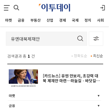
마켓
금융
부동산
산업
경제
국제
정치
사회
검색결과 총
1
건
정확도순
최신순
[카드뉴스] 유엔 안보리, 초강력 대
북 제재안 마련…하늘길ㆍ바닷길 모
두 막았다
마켓
금융