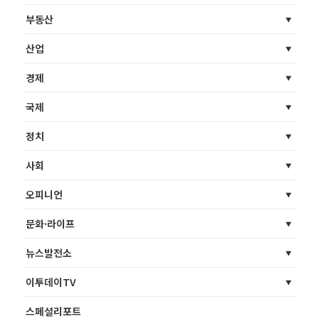
부동산
산업
경제
국제
정치
사회
오피니언
문화·라이프
뉴스발전소
이투데이TV
스페셜리포트