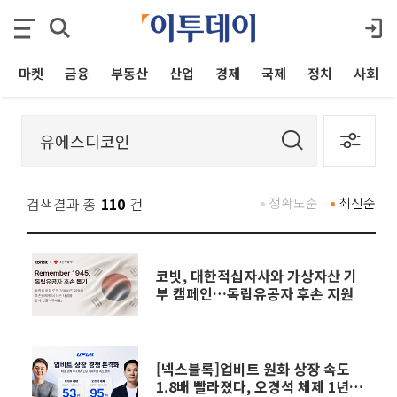
마켓
금융
부동산
산업
경제
국제
정치
사회
검색결과 총
110
건
정확도순
최신순
코빗, 대한적십자사와 가상자산 기
부 캠페인…독립유공자 후손 지원
[넥스블록]업비트 원화 상장 속도
1.8배 빨라졌다, 오경석 체제 1년