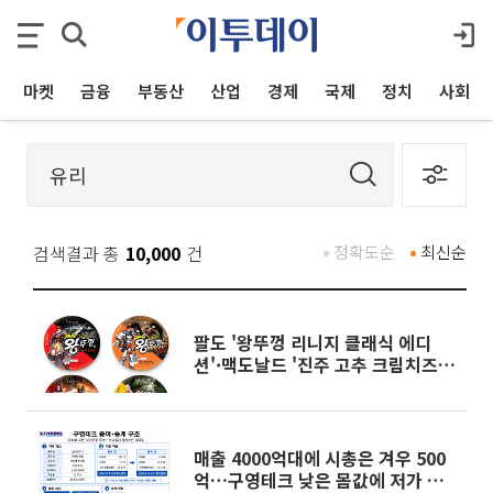
마켓
금융
부동산
산업
경제
국제
정치
사회
검색결과 총
10,000
건
정확도순
최신순
팔도 '왕뚜껑 리니지 클래식 에디
션'·맥도날드 '진주 고추 크림치즈
버거' 외[나왔다 신상]
매출 4000억대에 시총은 겨우 500
억…구영테크 낮은 몸값에 저가 승