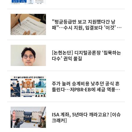
계 마무리
"평균등급만 보고 지원했다간 낭
패"…수시 지원, 입결보다 '이것' 먼
저 봐야
[논현논단] 디지털공론장 ‘침묵하는
다수’ 권익 풀길
주가 눌러 승계비용 낮추던 공식 흔
들린다…저PBR·EB에 세금 역풍
[기업승계 대전환]
ISA 계좌, 5년마다 깨라고요? [이슈
크래커]