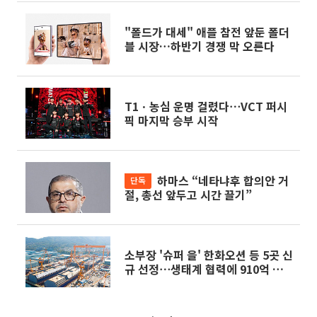
"폴드가 대세" 애플 참전 앞둔 폴더
블 시장…하반기 경쟁 막 오른다
T1ㆍ농심 운명 걸렸다⋯VCT 퍼시
픽 마지막 승부 시작
하마스 “네타냐후 합의안 거
단독
절, 총선 앞두고 시간 끌기”
소부장 '슈퍼 을' 한화오션 등 5곳 신
규 선정⋯생태계 협력에 910억 투
입