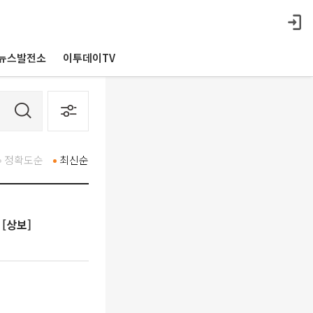
뉴스발전소
이투데이TV
정확도순
최신순
↑[상보]