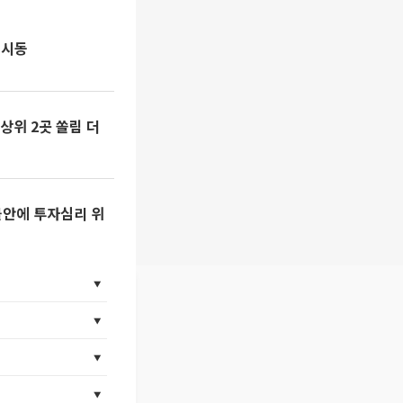
 시동
상위 2곳 쏠림 더
불안에 투자심리 위