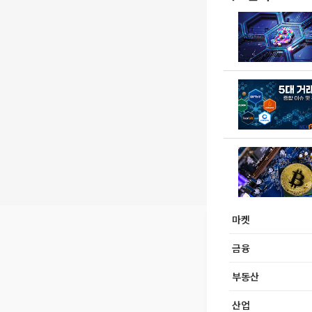
마켓
금융
부동산
산업