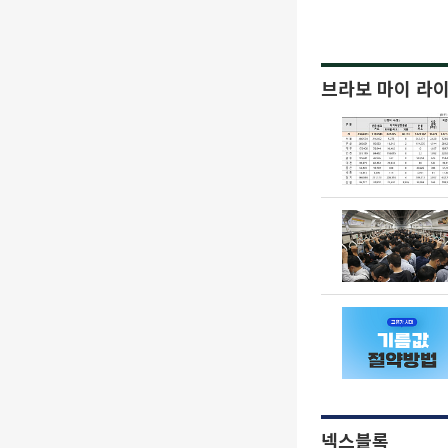
브라보 마이 라
넥스블록