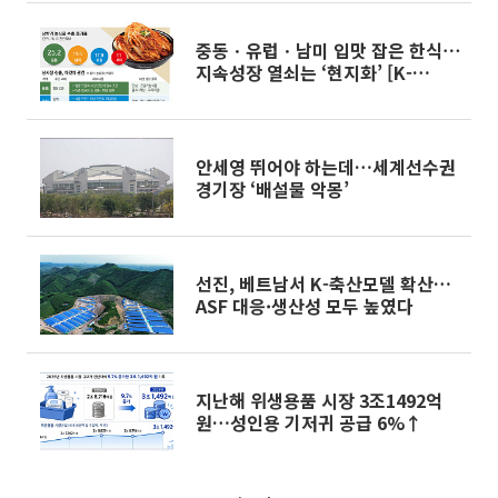
중동ㆍ유럽ㆍ남미 입맛 잡은 한식⋯
지속성장 열쇠는 ‘현지화’ [K-
Food+ 수출 새판 짜기②]
안세영 뛰어야 하는데…세계선수권
경기장 ‘배설물 악몽’
선진, 베트남서 K-축산모델 확산…
ASF 대응·생산성 모두 높였다
지난해 위생용품 시장 3조1492억
원…성인용 기저귀 공급 6%↑