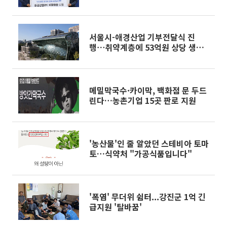
서울시-애경산업 기부전달식 진
행⋯취약계층에 53억원 상당 생활
용품 지원
메밀막국수·카이막, 백화점 문 두드
린다…농촌기업 15곳 판로 지원
'농산물'인 줄 알았던 스테비아 토마
토…식약처 "가공식품입니다"
'폭염' 무더위 쉼터...강진군 1억 긴
급지원 '탈바꿈'