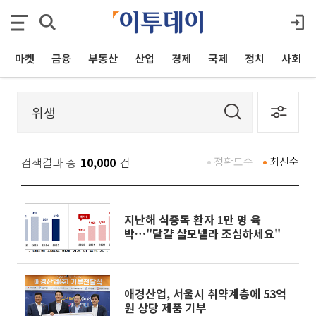
마켓
금융
부동산
산업
경제
국제
정치
사회
검색결과 총
10,000
건
정확도순
최신순
지난해 식중독 환자 1만 명 육
박…"달걀 살모넬라 조심하세요"
애경산업, 서울시 취약계층에 53억
원 상당 제품 기부