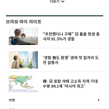
더보기
브라보 마이 라이프
“추천했더니 구매” 日 돌봄 현장 종
사자 91.5%가 경험
‘경험 無도 환영’ 생애 첫 일자리 도
전 설명서
韓·日 포함 아태 고소득 지역 기대
수명 84.1세 ‘아시아 최고’
마켓