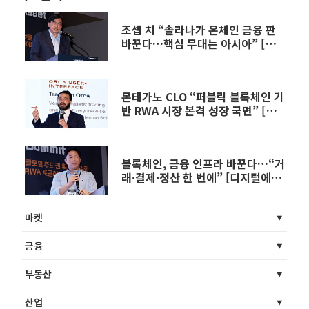
조셉 치 “솔라나가 온체인 금융 판
바꾼다…핵심 무대는 아시아” [디지
털에셋 서밋 2026]
몬테가노 CLO “퍼블릭 블록체인 기
반 RWA 시장 본격 성장 국면” [디
지털에셋 서밋 2026]
블록체인, 금융 인프라 바꾼다…“거
래·결제·정산 한 번에” [디지털에
셋 서밋 2026]
마켓
금융
부동산
산업