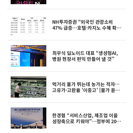
NH투자증권 “외국인 관광소비
47% 급증…호텔·카지노 수혜 확
대”
최우식 딥노이드 대표 “생성형AI,
병원 현장서 편익 만들어 낼 것”
먹거리 물가 뛰는데 농가는 적자…
고유가·고환율 '이중고' [물가 돋보
기]
한경협 “서비스산업, 제조업 이을
성장축으로 키워야”…정부에 20대
과제 건의