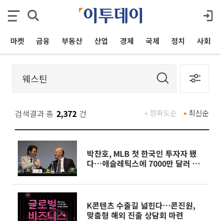
마켓
금융
부동산
산업
경제
국제
정치
사회
검색결과 총
2,372
건
정확도순
최신순
박찬호, MLB 첫 한국인 투자자 됐
다…애슬레틱스에 7000만 달러 투
자
K콘텐츠 수출길 넓힌다…콘진원,
맞춤형 해외 진출 상담회 마련