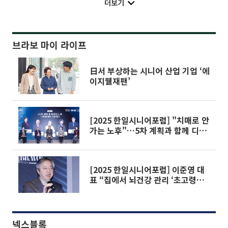
더보기
브라보 마이 라이프
日서 부상하는 시니어 산업 기업 ‘에
이지웰재팬’
[2025 한일시니어포럼] "치매로 안
가는 노후"…5차 계획과 함께 디지
털 인지케어 뜬다
[2025 한일시니어포럼] 이준영 대
표 “집에서 뇌건강 관리 ‘초고령사
회형 인지케어’ 본격화”
넥스블록