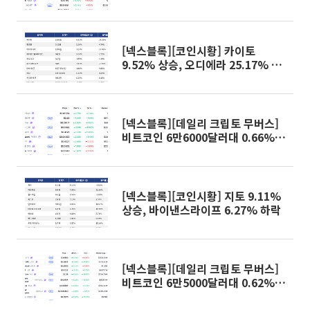
상승…에테나 12.79% 상승
[넥스블록][코인시황] 카이토
9.52% 상승, 오디에라 25.17% 하
락
[넥스블록][데일리 크립토 무버스]
비트코인 6만6000달러대 0.66%
하락…헤데라 4.78% 상승
[넥스블록][코인시황] 지토 9.11%
상승, 바이낸스라이프 6.27% 하락
[넥스블록][데일리 크립토 무버스]
비트코인 6만5000달러대 0.62%
상승…지토 9.08% 상승