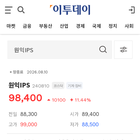
마켓
금융
부동산
산업
경제
국제
정치
사회
장종료
2026.08.10
원익IPS
240810
코스닥
기계·장비
98,400
10100
11.44%
전일
시가
88,300
89,400
고가
저가
99,000
88,500