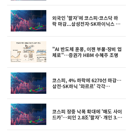
외국인 '팔자'에 코스피·코스닥 하
락 마감...삼성전자·SK하이닉스 희
비 갈려
"AI 반도체 훈풍, 이젠 부품·장비 업
체로"⋯증권가 HBM 수혜주 조명
코스피, 4% 하락에 6270선 마감…
삼전·SK하닉 '와르르' 각각
6%·10%대 급락
코스피 장중 낙폭 확대에 '매도 사이
드카'…외인 2.8조'팔자'· 개인 3.1
조 '사자'