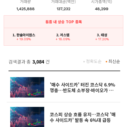
거래량
거래대금(백만)
시가총액(억)
1,425,888
137,232
48,299
동종 내 상승 TOP 종목
1. 한솔아이원스
2. 저스템
3. 태성
+ 19.09%
+ 18.09%
+ 17.20%
검색결과 총
3,084
건
정확도순
최신순
'매수 사이드카' 터진 코스닥 6.9%
껑충…반도체 소부장·바이오가 끌
었다
코스피 상승 흐름 유지…코스닥 '매
수 사이드카' 발동 속 6%대 급등