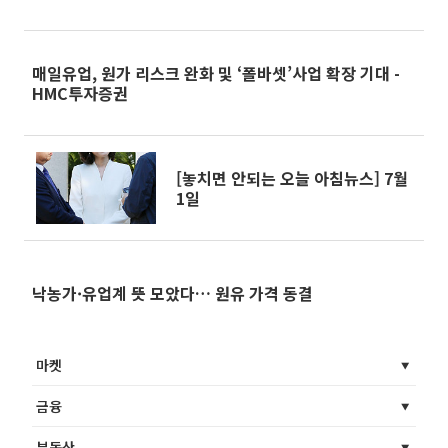
매일유업, 원가 리스크 완화 및 ‘폴바셋’사업 확장 기대 -
HMC투자증권
[놓치면 안되는 오늘 아침뉴스] 7월
1일
낙농가·유업계 뜻 모았다… 원유 가격 동결
마켓
금융
부동산