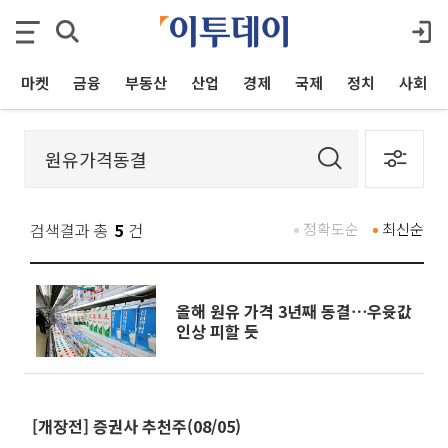
마켓
금융
부동산
산업
경제
국제
정치
사회
검색결과 총
5
건
정확도순
최신순
올해 원유 가격 3년째 동결⋯우윳값
인상 피할 듯
[개장전] 증권사 추천주(08/05)