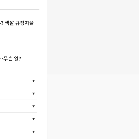
유? 색깔 규정지을
…무슨 일?