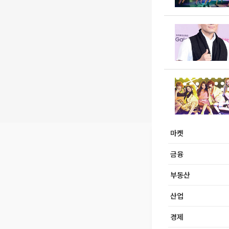
마켓
금융
부동산
산업
경제