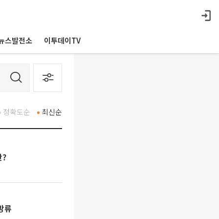
뉴스발전소
이투데이TV
정확도순
최신순
란?
방류