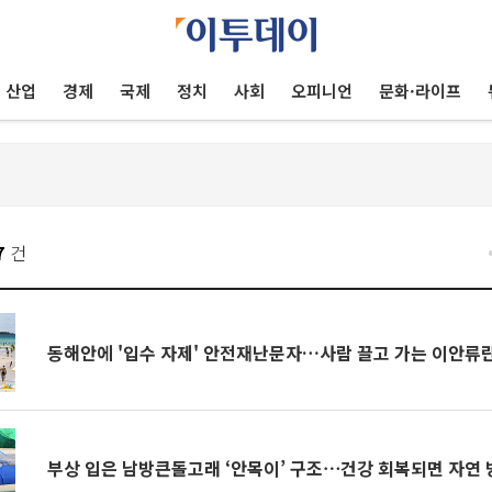
산업
경제
국제
정치
사회
오피니언
문화·라이프
7
건
동해안에 '입수 자제' 안전재난문자…사람 끌고 가는 이안류
부상 입은 남방큰돌고래 ‘안목이’ 구조⋯건강 회복되면 자연 