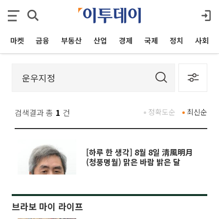
마켓
금융
부동산
산업
경제
국제
정치
사회
검색결과 총
1
건
정확도순
최신순
[하루 한 생각] 8월 8일 淸風明月
(청풍명월) 맑은 바람 밝은 달
브라보 마이 라이프