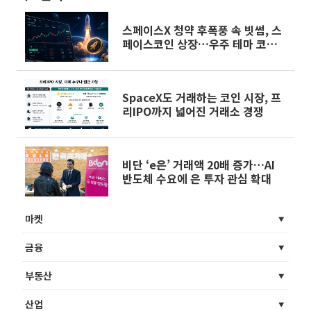
스페이스X 청약 후폭풍 속 빗썸, 스
페이스코인 상장…우주 테마 코인
주목
SpaceX도 거래하는 코인 시장, 프
리IPO까지 넓어진 거래소 경쟁
비단 ‘e은’ 거래액 20배 증가…AI
반도체 수요에 은 투자 관심 확대
마켓
금융
부동산
산업