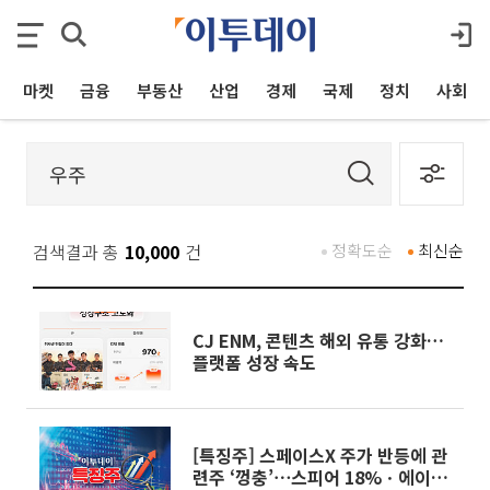
마켓
금융
부동산
산업
경제
국제
정치
사회
검색결과 총
10,000
건
정확도순
최신순
CJ ENM, 콘텐츠 해외 유통 강화…
플랫폼 성장 속도
[특징주] 스페이스X 주가 반등에 관
련주 ‘껑충’⋯스피어 18%ㆍ에이치