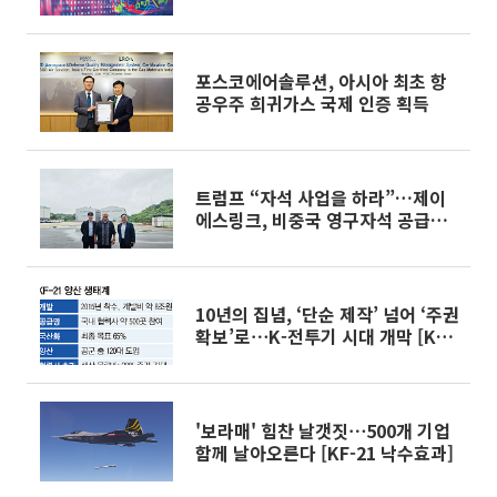
브이엠 12%↑
포스코에어솔루션, 아시아 최초 항
공우주 희귀가스 국제 인증 획득
트럼프 “자석 사업을 하라”…제이
에스링크, 비중국 영구자석 공급망
구축 속도
10년의 집념, ‘단순 제작’ 넘어 ‘주권
확보’로⋯K-전투기 시대 개막 [KF-
21 낙수효과]
'보라매' 힘찬 날갯짓⋯500개 기업
함께 날아오른다 [KF-21 낙수효과]