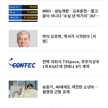
MROㆍ성능개량ㆍ교육훈련⋯팔고
끝이 아니다 ‘수십 년 먹거리’ [KF-
21 낙수효과]
막이 오르면, 역사가 시작된다 [서
평]
컨텍 자회사 TXSpace, 우주지상국
1위 KSAT과 안테나 6기 계약
송중기, 40세에도 여전한 소년미⋯
촬영장 근황 공개