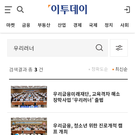
마켓
금융
부동산
산업
경제
국제
정치
사회
검색결과 총
3
건
정확도순
최신순
우리금융미래재단, 교육격차 해소
장학사업 ‘우리러너’ 출범
우리금융, 청소년 위한 진로개척 캠
프 개최