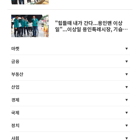
발생한 기흥구 중동 공사 현장 안전
점검
"힘들때 내가 간다...용인맨 이상
일"...이상일 용인특례시장, 기습폭
우 피해현장 방문해 신속조치 주문
마켓
금융
부동산
산업
경제
국제
정치
사회