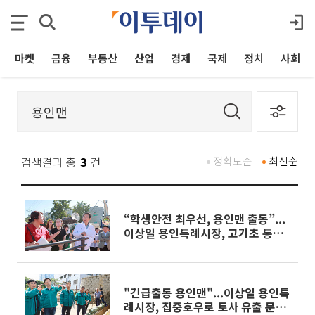
마켓
금융
부동산
산업
경제
국제
정치
사회
검색결과 총
3
건
정확도순
최신순
“학생안전 최우선, 용인맨 출동”...
이상일 용인특례시장, 고기초 통학
환경 살피고 학부모들과 간담회
"긴급출동 용인맨"...이상일 용인특
례시장, 집중호우로 토사 유출 문제