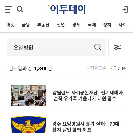
마켓
금융
부동산
산업
경제
국제
정치
사회
검색결과 총
1,848
건
정확도순
최신순
강원랜드 사회공헌재단, 진폐재해자
·순직 유가족 겨울나기 지원 접수
광주 요양병원서 흉기 살해⋯70대
환자 살인 혐의 체포