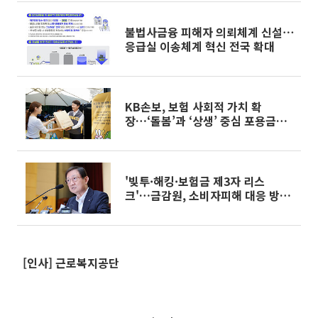
불법사금융 피해자 의뢰체계 신설⋯
응급실 이송체계 혁신 전국 확대
KB손보, 보험 사회적 가치 확
장…‘돌봄’과 ‘상생’ 중심 포용금융
실천
'빚투·해킹·보험금 제3자 리스
크'…금감원, 소비자피해 대응 방안
논의
[인사] 근로복지공단