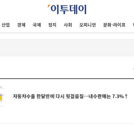
산업
경제
국제
정치
사회
오피니언
문화·라이프
자동차수출 한달만에 다시 뒷걸음질…내수판매는 7.3%↑