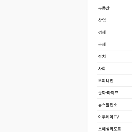
부동산
산업
경제
국제
정치
사회
오피니언
문화·라이프
뉴스발전소
이투데이TV
스페셜리포트