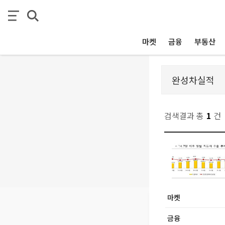
마켓
금융
부동산
검색결과 총
1
건
마켓
금융