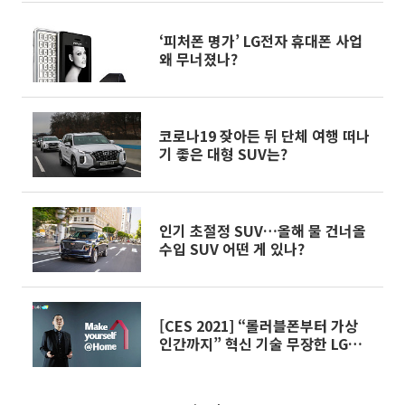
‘피처폰 명가’ LG전자 휴대폰 사업
왜 무너졌나?
코로나19 잦아든 뒤 단체 여행 떠나
기 좋은 대형 SUV는?
인기 초절정 SUV…올해 물 건너올
수입 SUV 어떤 게 있나?
[CES 2021] “롤러블폰부터 가상
인간까지” 혁신 기술 무장한 LG전
자