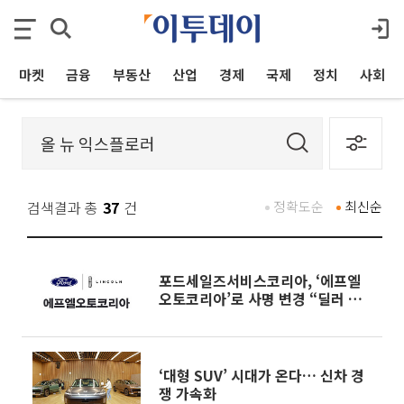
마켓
금융
부동산
산업
경제
국제
정치
사회
검색결과 총
37
건
정확도순
최신순
포드세일즈서비스코리아, ‘에프엘
오토코리아’로 사명 변경 “딜러 중
심 체제 강화”
‘대형 SUV’ 시대가 온다… 신차 경
쟁 가속화