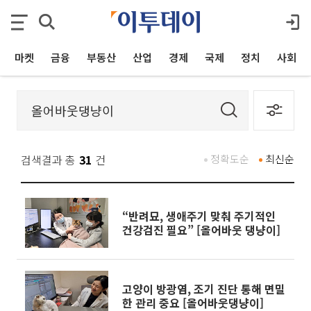
마켓
금융
부동산
산업
경제
국제
정치
사회
검색결과 총
31
건
정확도순
최신순
“반려묘, 생애주기 맞춰 주기적인
건강검진 필요” [올어바웃 댕냥이]
고양이 방광염, 조기 진단 통해 면밀
한 관리 중요 [올어바웃댕냥이]