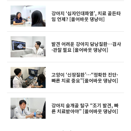
강아지 ‘십자인대파열’, 치료 골든타
임 언제? [올어바웃 댕냥이]
발견 어려운 강아지 담낭질환…검사
·관찰 필요 [올어바웃 댕냥이]
고양이 ‘신장질환’…“정확한 진단·
빠른 치료 중요”[올어바웃 댕냥이]
강아지 슬개골 탈구 “조기 발견, 빠
른 치료받아야” [올어바웃 댕냥이]