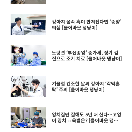
강아지 몸속 혹이 만져진다면 ‘종양’
의심 [올어바웃 댕냥이]
노령견 ‘부신종양’ 증가세, 정기 검
진으로 조기 치료 [올어바웃 댕냥이]
겨울철 건조한 날씨 강아지 ‘각막혼
탁’ 주의 [올어바웃 댕냥이]
양치질만 잘해도 5년 더 산다…고양
이 양치 교육법은? [올어바웃 댕냥
이]